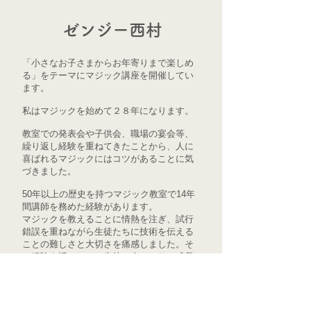
ゼンジー西村
「小さなお子さまからお年寄りまで楽しめ
る」をテーマにマジック講座を開催してい
ます。
私はマジックを始めて２８年になります。
教室での発表会や子供会、職場の宴会等、
繰り返し経験を重ねてきたことから、人に
喜ばれるマジックにはコツがあることに気
づきました。
50年以上の歴史を持つマジック教室で14年
間講師を務めた経験があります。
マジックを教えることに情熱を注ぎ、試行
錯誤を重ねながら生徒たちに技術を伝える
ことの難しさと大切さを痛感しました。そ
の経験を活かして、生徒一人ひとりの成長
を楽しみに、常に楽しく効果的な指導を心
掛けています。
最近では、教室で教えた生徒からマジック