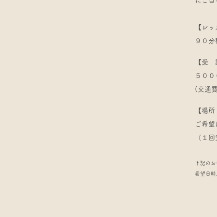
にご自
【レッ
９０分
【受 
５００
(交通
【場所
​ご希
（１回
下記のお
希望日時