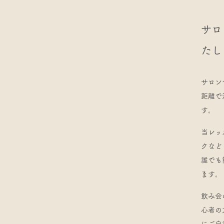
サロ
たし
サロン
距離で
す。
当レッ
クなど
誰でも
ます。
飲み会
心者の