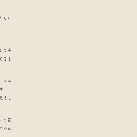
えい
して中
できま
、シル
す。
教えし
いう初
のため