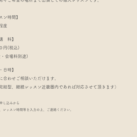
宅やご希望の場所まで出張しての個人レッスンです。
スン時間】
程度
講 料】
０円(税込)
費・会場料別途)
・日時】
望に合わせご相談いただけます。
完結型、継続レッスン近畿圏内であれば対応させて頂きます）
申し込みから
、レッスン時間等を入力の上、ご連絡ください。